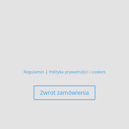
i podlegają ochronie prawnej.
Copyright (C)
Zapewniamy, że Państwa danych
osobowych nie wykorzystujemy do
żadnych innych celów,
niż realizacja bieżącego zamówienia.
Regulamin
|
Polityka prywatności i cookies
Zwrot zamówienia