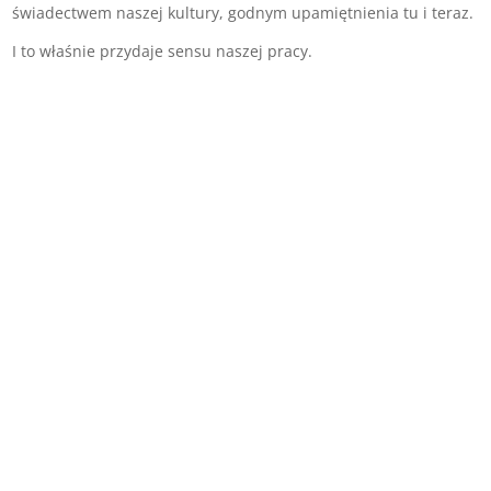
świadectwem naszej kultury, godnym upamiętnienia tu i teraz.
I to właśnie przydaje sensu naszej pracy.
AFGHAN HOUND 01 –
Rysunek
Dowiedz się
więcej