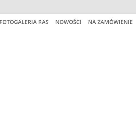
FOTOGALERIA RAS
NOWOŚCI
NA ZAMÓWIENIE
 psy
25,00
zł
ilość
Dodaj do
GERMAN
WIRE-