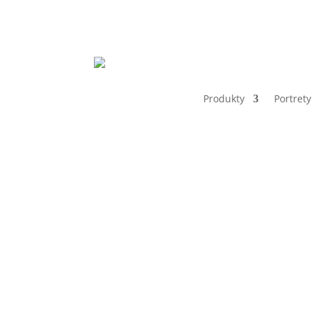
Produkty
Portrety
Home
Tabliczki 28x15cm