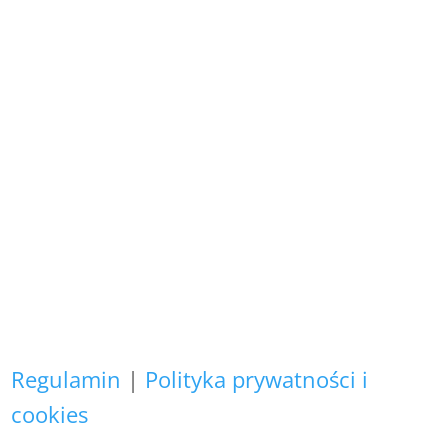
Wszystkie prezentowane prace są
naszego autorstwa
i podlegają ochronie prawnej.
Copyright (C)
Zapewniamy, że Państwa danych
osobowych nie wykorzystujemy do
żadnych innych celów,
niż realizacja bieżącego zamówienia.
Regulamin
|
Polityka prywatności i
cookies