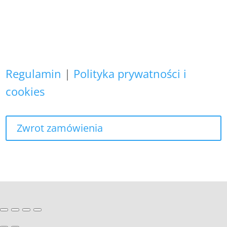
osobowych nie wykorzystujemy do
żadnych innych celów,
niż realizacja bieżącego zamówienia.
Regulamin
|
Polityka prywatności i
cookies
Zwrot zamówienia