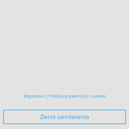
Wszystkie prezentowane prace są
naszego autorstwa
i podlegają ochronie prawnej.
Copyright (C)
Zapewniamy, że Państwa danych
osobowych nie wykorzystujemy do
żadnych innych celów,
niż realizacja bieżącego zamówienia.
Regulamin
|
Polityka prywatności i cookies
Zwrot zamówienia