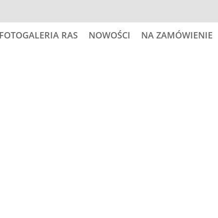
FOTOGALERIA RAS
NOWOŚCI
NA ZAMÓWIENIE
 psy
29,00
zł
ilość
Dodaj do
TATRA
SHEPHERD