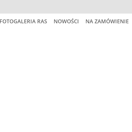
FOTOGALERIA RAS
NOWOŚCI
NA ZAMÓWIENIE
y
29,00
zł
ilość
Dodaj do
SPANISH
WATERDOG