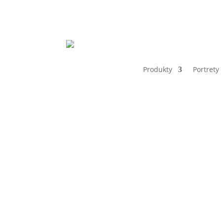
Produkty
Portrety
Home
Nalepki 14x14cm