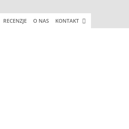
RECENZJE
O NAS
KONTAKT
 koszyka
cm - psy
Znacznik:
PUG (Mops)