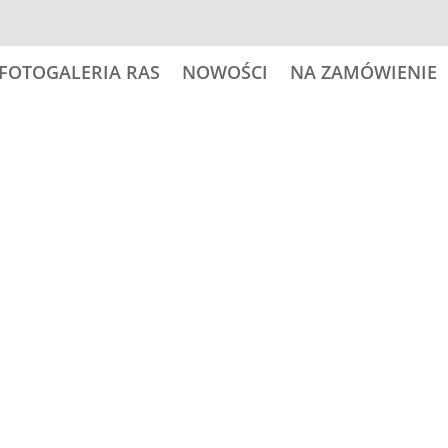
FOTOGALERIA RAS
NOWOŚCI
NA ZAMÓWIENIE
 psy
25,00
zł
ilość
Dodaj do
PUG
02
Kategoria:
Nalepki 11,5x11,5
-