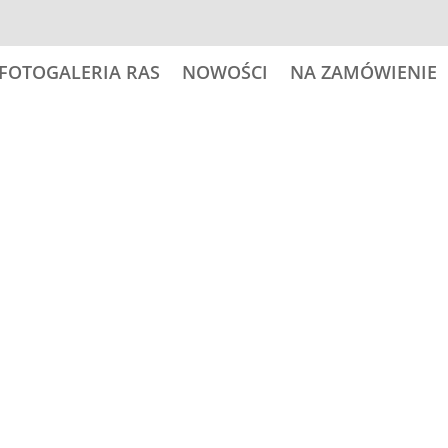
FOTOGALERIA RAS
NOWOŚCI
NA ZAMÓWIENIE
 psy
29,00
zł
ilość
Dodaj do
PICARDY
SHEPHERD