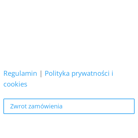
Zapewniamy, że Państwa danych
osobowych nie wykorzystujemy do
żadnych innych celów,
niż realizacja bieżącego zamówienia.
Regulamin
|
Polityka prywatności i
cookies
Zwrot zamówienia