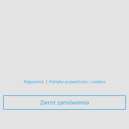
Wszystkie prezentowane prace są
naszego autorstwa
i podlegają ochronie prawnej.
Copyright (C)
Zapewniamy, że Państwa danych
osobowych nie wykorzystujemy do
żadnych innych celów,
niż realizacja bieżącego zamówienia.
Regulamin
|
Polityka prywatności i cookies
Zwrot zamówienia