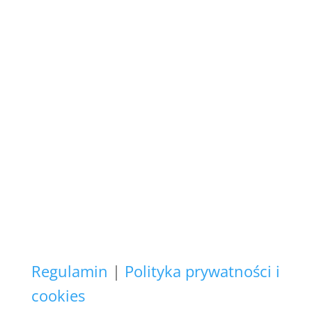
są naszego autorstwa
i podlegają ochronie prawnej.
Copyright (C)
Zapewniamy, że Państwa
danych osobowych nie
wykorzystujemy do żadnych
innych celów,
niż realizacja bieżącego
zamówienia.
Regulamin
|
Polityka prywatności i
cookies