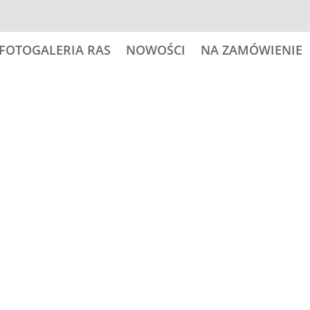
FOTOGALERIA RAS
NOWOŚCI
NA ZAMÓWIENIE
 psy
25,00
zł
ilość
Dodaj do
LABRADOR
RETRIEVER