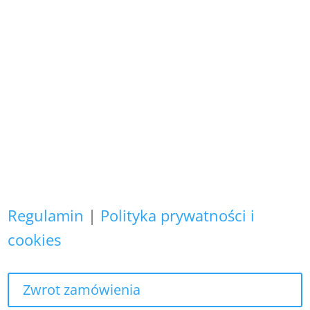
i podlegają ochronie prawnej.
Copyright (C)
Zapewniamy, że Państwa danych
osobowych nie wykorzystujemy do
żadnych innych celów,
niż realizacja bieżącego zamówienia.
Regulamin
|
Polityka prywatności i
cookies
Zwrot zamówienia