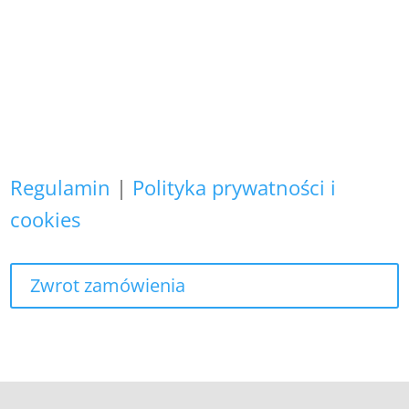
Zapewniamy, że Państwa danych
osobowych nie wykorzystujemy do
żadnych innych celów,
niż realizacja bieżącego zamówienia.
Regulamin
|
Polityka prywatności i
cookies
Zwrot zamówienia