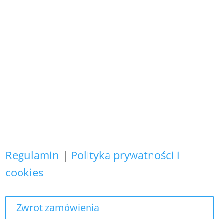
naszego autorstwa
i podlegają ochronie prawnej.
Copyright (C)
Zapewniamy, że Państwa danych
osobowych nie wykorzystujemy do
żadnych innych celów,
niż realizacja bieżącego zamówienia.
Regulamin
|
Polityka prywatności i
cookies
Zwrot zamówienia