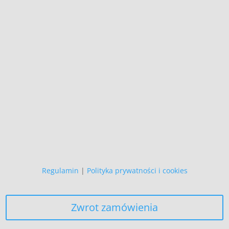
Wszystkie prezentowane prace są
naszego autorstwa
i podlegają ochronie prawnej.
Copyright (C)
Zapewniamy, że Państwa danych
osobowych nie wykorzystujemy do
żadnych innych celów,
niż realizacja bieżącego zamówienia.
Regulamin
|
Polityka prywatności i cookies
Zwrot zamówienia