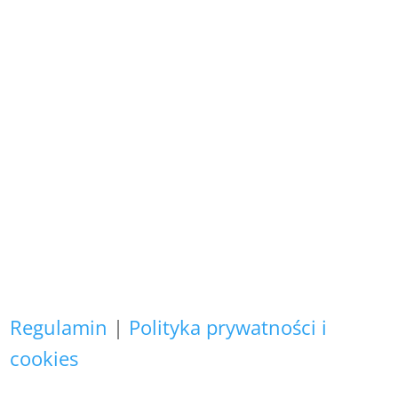
Wszystkie prezentowane prace są
naszego autorstwa
i podlegają ochronie prawnej.
Copyright (C)
Zapewniamy, że Państwa danych
osobowych nie wykorzystujemy do
żadnych innych celów,
niż realizacja bieżącego zamówienia.
Regulamin
|
Polityka prywatności i
cookies