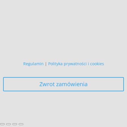
Copyright (C)
Zapewniamy, że Państwa danych
osobowych nie wykorzystujemy do
żadnych innych celów,
niż realizacja bieżącego zamówienia.
Regulamin
|
Polityka prywatności i cookies
Zwrot zamówienia