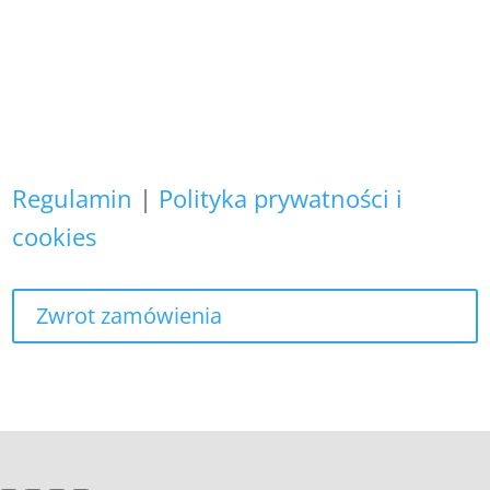
Zapewniamy, że Państwa danych
osobowych nie wykorzystujemy do
żadnych innych celów,
niż realizacja bieżącego zamówienia.
Regulamin
|
Polityka prywatności i
cookies
Zwrot zamówienia