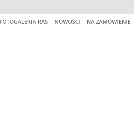
FOTOGALERIA RAS
NOWOŚCI
NA ZAMÓWIENIE
 psy
25,00
zł
ilość
Dodaj do
AMERICAN
AKITA