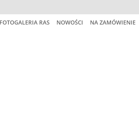
FOTOGALERIA RAS
NOWOŚCI
NA ZAMÓWIENIE
18,00
zł
ilość
Dodaj do
AMERICAN
AKITA