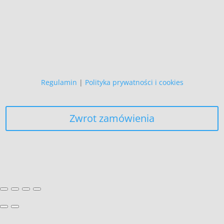
Zapewniamy, że Państwa danych
osobowych nie wykorzystujemy do
żadnych innych celów,
niż realizacja bieżącego zamówienia.
Regulamin
|
Polityka prywatności i cookies
Zwrot zamówienia