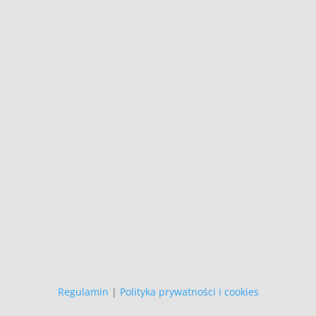
Kontakt:
dogart@o2.pl
+48 692 907 147
,
+48 696 718 548
Wszystkie prezentowane prace są
naszego autorstwa
i podlegają ochronie prawnej.
Copyright (C)
Zapewniamy, że Państwa danych
osobowych nie wykorzystujemy do
żadnych innych celów,
niż realizacja bieżącego zamówienia.
Regulamin
|
Polityka prywatności i cookies