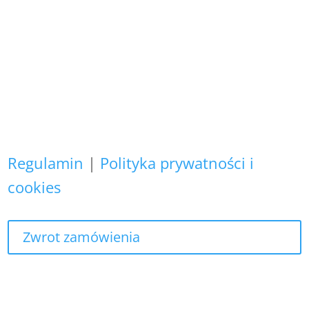
Zapewniamy, że Państwa danych
osobowych nie wykorzystujemy do
żadnych innych celów,
niż realizacja bieżącego zamówienia.
Regulamin
|
Polityka prywatności i
cookies
Zwrot zamówienia