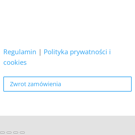
osobowych nie wykorzystujemy do
żadnych innych celów,
niż realizacja bieżącego zamówienia.
Regulamin
|
Polityka prywatności i
cookies
Zwrot zamówienia