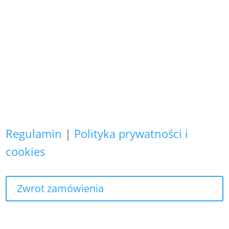
Copyright (C)
Zapewniamy, że Państwa danych
osobowych nie wykorzystujemy do
żadnych innych celów,
niż realizacja bieżącego zamówienia.
Regulamin
|
Polityka prywatności i
cookies
Zwrot zamówienia