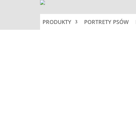
PRODUKTY
PORTRETY PSÓW
Home
Fotogaleria ras
Opinie (0)
Opinie