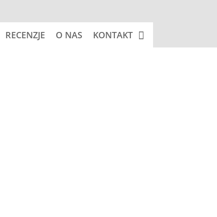
RECENZJE
O NAS
KONTAKT
acznik:
STAFFORDSHIRE BULL TERRIER (Stafik)