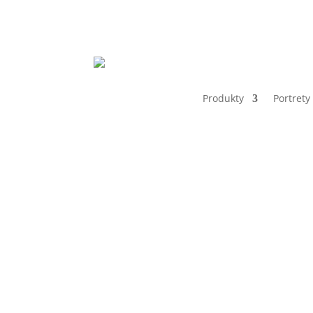
Produkty
Portrety
Home
Tabliczki 25x15cm