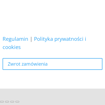
osobowych nie wykorzystujemy do
żadnych innych celów,
niż realizacja bieżącego zamówienia.
Regulamin
|
Polityka prywatności i
cookies
Zwrot zamówienia