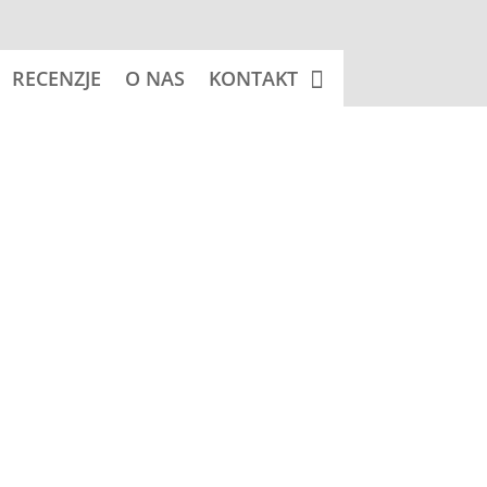
RECENZJE
O NAS
KONTAKT
 koszyka
 - psy
Znacznik:
SALUKI (Chart perski)