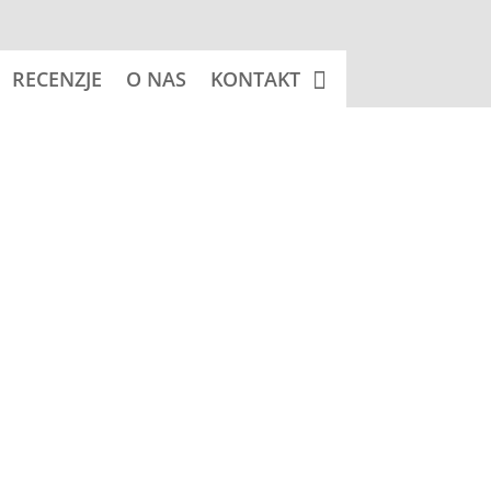
RECENZJE
O NAS
KONTAKT
acznik:
SAINT BERNARD DOG (Bernardyn)