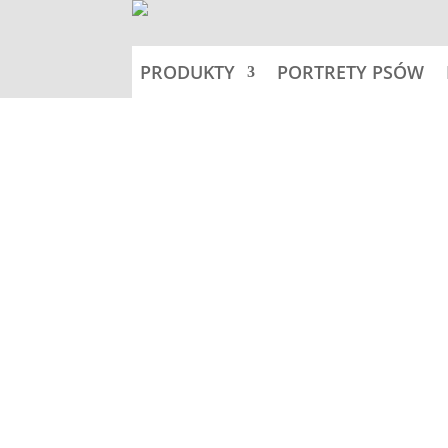
PRODUKTY
PORTRETY PSÓW
Home
Fotogaleria ras
Opinie (0)
Opinie