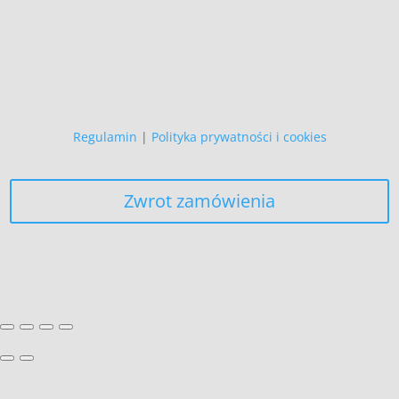
Zapewniamy, że Państwa danych
osobowych nie wykorzystujemy do
żadnych innych celów,
niż realizacja bieżącego zamówienia.
Regulamin
|
Polityka prywatności i cookies
Zwrot zamówienia