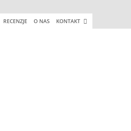
RECENZJE
O NAS
KONTAKT
cznik:
POLISH GREYHOUND (Chart Polski)