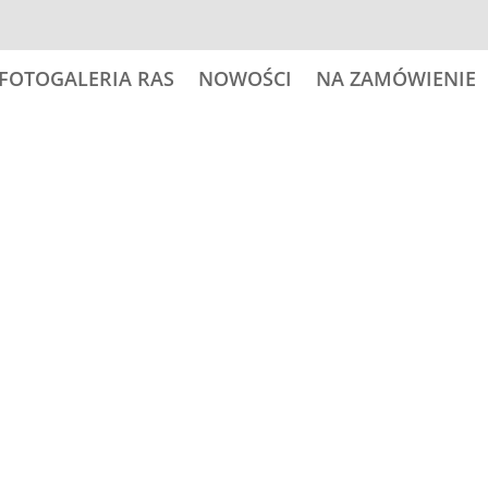
FOTOGALERIA RAS
NOWOŚCI
NA ZAMÓWIENIE
Kategoria:
Portrety psów
Zna