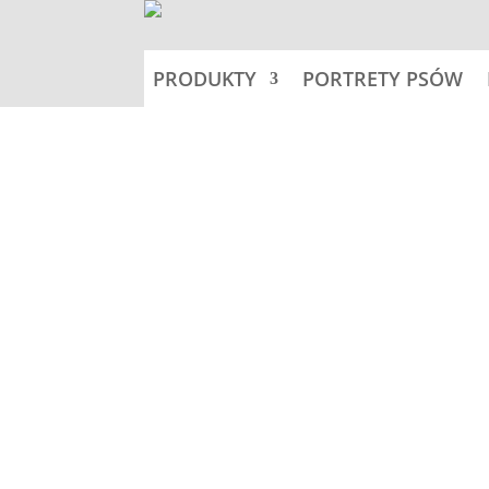
PRODUKTY
PORTRETY PSÓW
Home
Portrety psów
Opinie (0)
Opinie