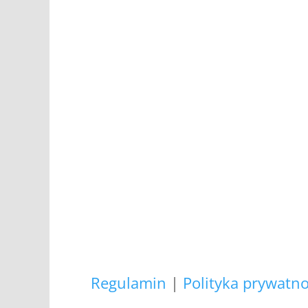
Kontakt:
dogart@o2.pl
+48 692 907 147
,
+48 696 7
Wszys
Zapewniamy, że Państwa 
Regulamin
|
Polityka prywatno