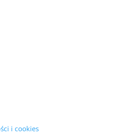
18 548
tkie prezentowane prace są naszego aut
i podlegają ochronie prawnej.
Copyright (C)
danych osobowych nie wykorzystujemy 
niż realizacja bieżącego zamówienia.
ści i cookies