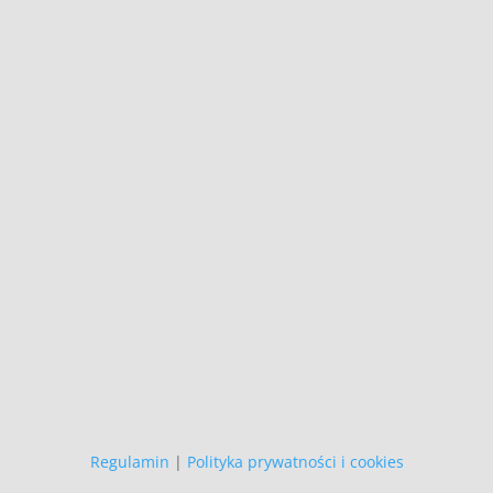
Kontakt:
dogart@o2.pl
+48 692 907 147
,
+48 696 718 548
Wszystkie prezentowane prace są
naszego autorstwa
i podlegają ochronie prawnej.
Copyright (C)
Zapewniamy, że Państwa danych
osobowych nie wykorzystujemy do
żadnych innych celów,
niż realizacja bieżącego zamówienia.
Regulamin
|
Polityka prywatności i cookies