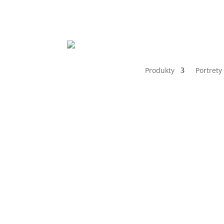
Produkty
Portrety
Home
Portrety psów