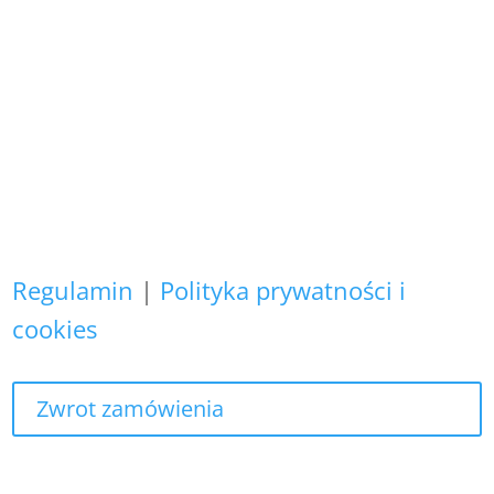
Copyright (C)
Zapewniamy, że Państwa danych
osobowych nie wykorzystujemy do
żadnych innych celów,
niż realizacja bieżącego zamówienia.
Regulamin
|
Polityka prywatności i
cookies
Zwrot zamówienia