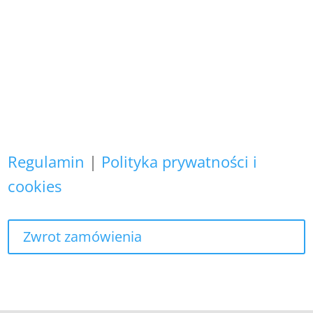
Zapewniamy, że Państwa danych
osobowych nie wykorzystujemy do
żadnych innych celów,
niż realizacja bieżącego zamówienia.
Regulamin
|
Polityka prywatności i
cookies
Zwrot zamówienia