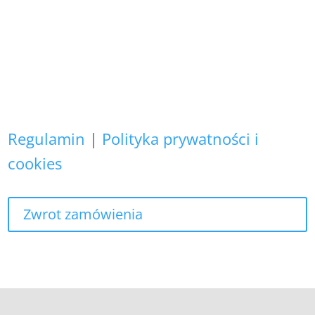
Zapewniamy, że Państwa danych
osobowych nie wykorzystujemy do
żadnych innych celów,
niż realizacja bieżącego zamówienia.
Regulamin
|
Polityka prywatności i
cookies
Zwrot zamówienia