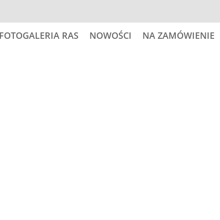
FOTOGALERIA RAS
NOWOŚCI
NA ZAMÓWIENIE
18,00
zł
ilość
Dodaj do
JACK
RUSSELL