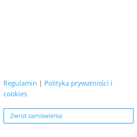
Copyright (C)
Zapewniamy, że Państwa danych
osobowych nie wykorzystujemy do
żadnych innych celów,
niż realizacja bieżącego zamówienia.
Regulamin
|
Polityka prywatności i
cookies
Zwrot zamówienia