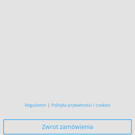
+48 692 907 147
,
+48 696 718 548
Wszystkie prezentowane prace są
naszego autorstwa
i podlegają ochronie prawnej.
Copyright (C)
Zapewniamy, że Państwa danych
osobowych nie wykorzystujemy do
żadnych innych celów,
niż realizacja bieżącego zamówienia.
Regulamin
|
Polityka prywatności i cookies
Zwrot zamówienia