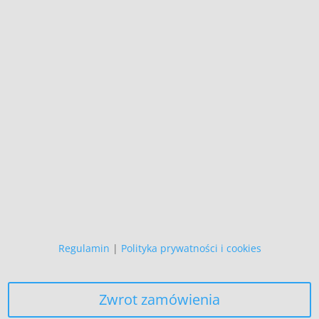
+48 692 907 147
,
+48 696 718 548
Wszystkie prezentowane prace są
naszego autorstwa
i podlegają ochronie prawnej.
Copyright (C)
Zapewniamy, że Państwa danych
osobowych nie wykorzystujemy do
żadnych innych celów,
niż realizacja bieżącego zamówienia.
Regulamin
|
Polityka prywatności i cookies
Zwrot zamówienia