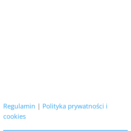
Wszystkie prezentowane prace są
naszego autorstwa
i podlegają ochronie prawnej.
Copyright (C)
Zapewniamy, że Państwa danych
osobowych nie wykorzystujemy do
żadnych innych celów,
niż realizacja bieżącego zamówienia.
Regulamin
|
Polityka prywatności i
cookies