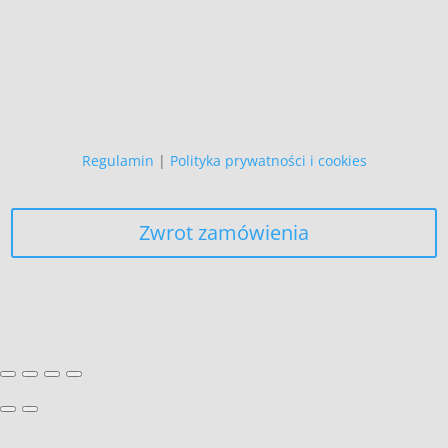
Zapewniamy, że Państwa danych
osobowych nie wykorzystujemy do
żadnych innych celów,
niż realizacja bieżącego zamówienia.
Regulamin
|
Polityka prywatności i cookies
Zwrot zamówienia