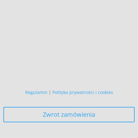
Wszystkie prezentowane prace są
naszego autorstwa
i podlegają ochronie prawnej.
Copyright (C)
Zapewniamy, że Państwa danych
osobowych nie wykorzystujemy do
żadnych innych celów,
niż realizacja bieżącego zamówienia.
Regulamin
|
Polityka prywatności i cookies
Zwrot zamówienia