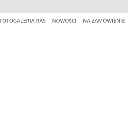
FOTOGALERIA RAS
NOWOŚCI
NA ZAMÓWIENIE
37,00
zł
ilość
Dodaj do
CENTRAL
ASIA